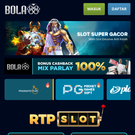
MASUK
DAFTAR