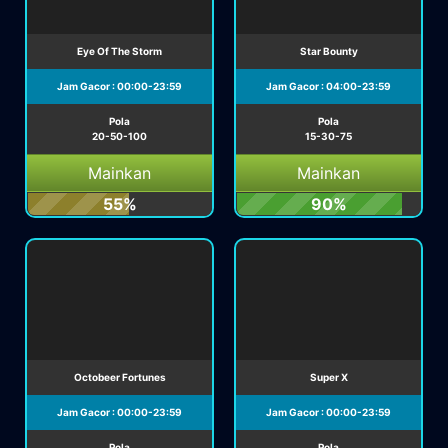
Eye Of The Storm
Star Bounty
Jam Gacor : 00:00-23:59
Jam Gacor : 04:00-23:59
Pola
Pola
20-50-100
15-30-75
Mainkan
Mainkan
55%
90%
Octobeer Fortunes
Super X
Jam Gacor : 00:00-23:59
Jam Gacor : 00:00-23:59
Pola
Pola