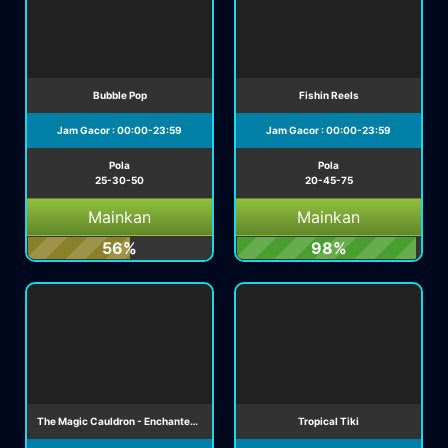
Bubble Pop
Fishin Reels
Jam Gacor : 00:00-23:59
Jam Gacor : 00:00-23:59
Pola
Pola
25-30-50
20-45-75
Mainkan
Mainkan
56%
98%
The Magic Cauldron - Enchanted Brew
Tropical Tiki