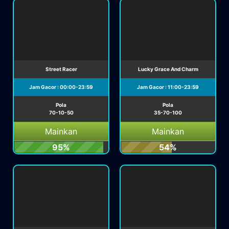
Street Racer
Lucky Grace And Charm
Jam Gacor : 00:00-23:59
Jam Gacor : 11:00-23:59
Pola
Pola
70-10-50
35-70-100
Mainkan
Mainkan
95%
54%