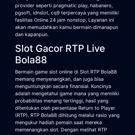
provider seperti pragmatic play, habanero,
pgsoft, idnslot, cq9 terpercaya yang memiliki
fasilitas Online 24 jam nonstop, Layanan ini
akan memudahkan kamu bermain dimanapun
dan kapanpun.
Slot Gacor RTP Live
Bola88
Bermain game slot online di Slot RTP Bola88
memang menyenangkan, dan juga bisa
menguntungkan secara finansial. Kuncinya
adalah mengetahui game mana yang memiliki
probabilitas menang tertinggi, hasil yang
ditentukan oleh persentase Return to Player
(RTP). RTP Bola88 dihitung melalui rasio yang
mengukur hadiah pemain saat mereka
memenangkan slot. Dengan melihat RTP