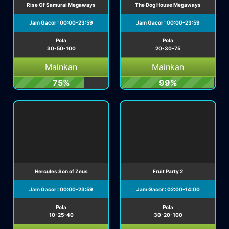
Rise Of Samurai Megaways
The Dog House Megaways
Jam Gacor : 00:00-23:59
Jam Gacor : 00:00-23:59
Pola
Pola
30-50-100
20-30-75
Mainkan
Mainkan
75%
99%
Hercules Son of Zeus
Fruit Party 2
Jam Gacor : 00:00-23:59
Jam Gacor : 02:00-14:00
Pola
Pola
10-25-40
30-20-100