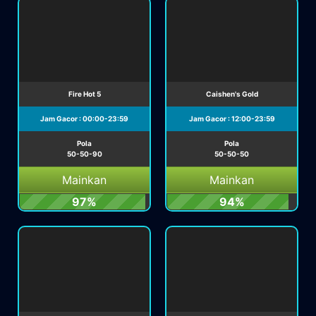
Fire Hot 5
Caishen's Gold
Jam Gacor : 00:00-23:59
Jam Gacor : 12:00-23:59
Pola
Pola
50-50-90
50-50-50
Mainkan
Mainkan
97%
94%