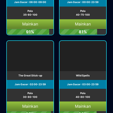
Jam Gacor : 06:00-09:00
Jam Gacor : 00:00-23:59
Pola
Pola
35-80-100
40-75-100
Mainkan
Mainkan
91%
81%
The Great Stick-up
Wild Spells
Jam Gacor : 02:00-23:59
Jam Gacor : 03:00-23:59
Pola
Pola
30-80-100
40-80-100
Mainkan
Mainkan