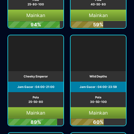
25-80-100
40-50-80
Mainkan
Mainkan
94%
59%
Cheeky Emperor
Wild Depths
Jam Gacor : 04:00-21:00
Jam Gacor : 04:00-23:59
Pola
Pola
25-50-80
30-50-100
Mainkan
Mainkan
89%
60%